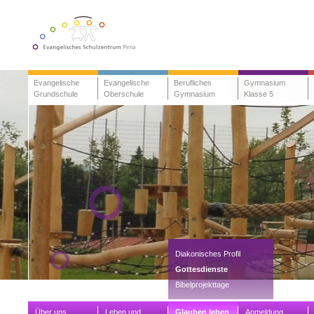
Evangelische
Evangelische
Berufliches
Gymnasium
Grundschule
Oberschule
Gymnasium
Klasse 5
Diakonisches Profil
Gottesdienste
Bibelprojekttage
Über uns
Leben und
Glauben leben
Anmeldung