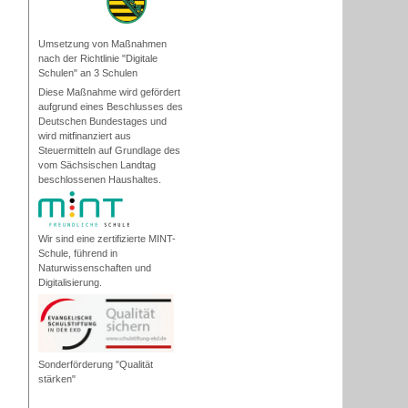
Umsetzung von Maßnahmen
nach der Richtlinie "Digitale
Schulen" an 3 Schulen
Diese Maßnahme wird gefördert
aufgrund eines Beschlusses des
Deutschen Bundestages und
wird mitfinanziert aus
Steuermitteln auf Grundlage des
vom Sächsischen Landtag
beschlossenen Haushaltes.
Wir sind eine zertifizierte MINT-
Schule, führend in
Naturwissenschaften und
Digitalisierung.
Sonderförderung "Qualität
stärken"