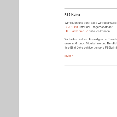
FSJ-Kultur
Wir freuen uns sehr, dass wir regelmäßig
FSJ-Kultur
unter der Trägerschaft der
LKJ-Sachsen e. V.
anbieten können!
Wir bieten der/dem Freiwilligen die Teiln
unserer Grund-, Mittelschule und Beruf
Ihre Eindrücke schildert unsere FSJlerin
mehr »