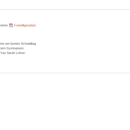
 einen
Freiwilligenplatz
ahme am bunten Schulalltag
lichem Gymnasium.
 Frau Sarah Lohse: