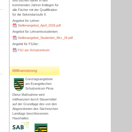
und suchen daher in den
kommenden Jahren Kollegen für
alle Fächer mit der Qualifikation
für die Sekendarstufe II.
Angebot für Lehrer:
Stellenangebot_April_2026.pdf
Angebot für Lehramtsstudenten:
Stellenangebot_Studenten_Mrz_26.pdf
Angebit für FSJler:
FSJ am Schulzentrum
Mitfinanzierung
Ganztagsangebote
am Evangelischen
Schulzentrum Pirna
Diese Maßnahme wird
mitfinanziert durch Steuermittel
auf der Grundlage des von den
Abgeordneten des Sächsischen
Landtags beschlossenen
Haushaltes.