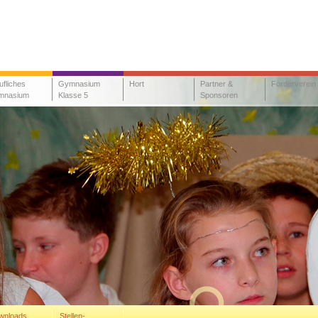
ufliches
Gymnasium
Hort
Partner &
Förderverein
mnasium
Klasse 5
Sponsoren
wnloads
Stellen-