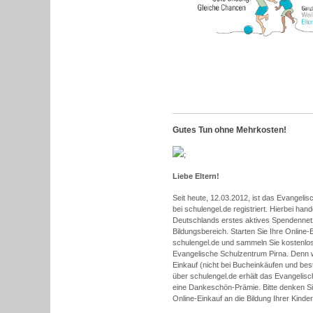
Gutes Tun ohne Mehrkosten!
;
Liebe Eltern!
Seit heute, 12.03.2012, ist das Evangeli
bei schulengel.de registriert. Hierbei han
Deutschlands erstes aktives Spendenne
Bildungsbereich. Starten Sie Ihre Online-
schulengel.de und sammeln Sie kostenlo
Evangelische Schulzentrum Pirna. Denn wer
Einkauf (nicht bei Bucheinkäufen und be
über schulengel.de erhält das Evangelis
eine Dankeschön-Prämie. Bitte denken Si
Online-Einkauf an die Bildung Ihrer Kinde