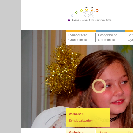
Evangelische
Evangelische
Ber
Grundschule
Oberschule
Gy
Vorhaben
Schulsozialarbeit
Vorhaben
Service
Do