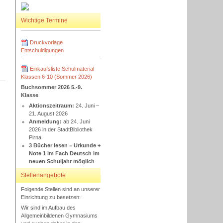
Wichtige Termine
Druckvorlage
Entschuldigungen
Einkaufsliste Schulmaterial
Klassen 6-10 (Sommer 2026)
Buchsommer 2026 5.-9.
Klasse
Aktionszeitraum:
24. Juni –
21. August 2026
Anmeldung:
ab 24. Juni
2026 in der StadtBibliothek
Pirna
3 Bücher lesen = Urkunde +
Note 1 im Fach Deutsch im
neuen Schuljahr möglich
Stellenangebote
Folgende Stellen sind an unserer
Einrichtung zu besetzen:
Wir sind im Aufbau des
Allgemeinbildenen Gymnasiums