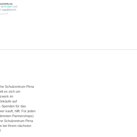
sche Schulzentrum Pirna
delt es sich um
tzwerk im
Einkäufe auf
s Spenden für das
 kauft, hilft: Für jeden
stimmten Partnershops)
che Schulzentrum Pirna
e bei Ihrem nächsten
r!