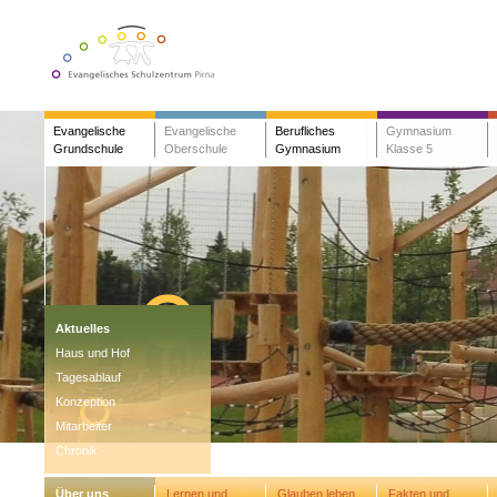
Evangelische
Evangelische
Berufliches
Gymnasium
Grundschule
Oberschule
Gymnasium
Klasse 5
Aktuelles
Haus und Hof
Tagesablauf
Konzeption
Mitarbeiter
Chronik
Über uns
Lernen und
Glauben leben
Fakten und