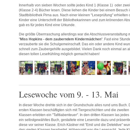
Innerhalb von sieben Wochen sollte jedes Kind 1 (Klasse 1) oder zwei
(Klasse 2-4) Bücher lesen. Diese liehen die Kinder bei einem Besuch i
Stadtbibliothek Pirna aus. Nach einer kleinen "Leseprüfung" erhielten 
Kinder eine Unterschrift der Bibliothekarinnen und zum krönenden Ab
gab es für jedes Kind eine Urkunde.
Die größte Überrraschung allerdings war die Abschlussveranstaltung m
"
Miss Hopkins - dem zauberndem Kindermädchen
". Fast eine Stund
verzauberte sie die Schulgemeinschaft. Das ein oder andere Kind wu
schnell zum Zaubergehilfe ausgebildet. Vielen Dank noch einmal an al
diesen tollen Lesefrühling möglich gemacht haben!
Lesewoche vom 9. - 13. Mai
In dieser Woche drehte sich in der Grundschule alles rund ums Buch. 
ersten Klassen beschäftigten sich mit Tiergeschichten und die zweiten
Klassen erlebten ein "Tafitiabenteuer". In den dritten Klassen las jedes
ein selbstgewähltes Buch, gestaltete eine Leserolle dazu und präsenti
diese vor seiner Klasse. Erich Kästner mit "Emil und die Detektive" wu
den vierten Klassen bearbeitet. Höhepunkt war die Lesenacht. Jede K