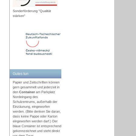
Sonderförderung "Qualität
stärken"
Gutes tun
Papier und Zeitschriften können
gern gesammelt und jederzeit in
den
Container
am Parkplatz
Nordeingang des
Schulzentrums, außerhalb der
Einzäunung, eingeworfen
werden. (Bitte denken Sie daran,
dass keine Pappe oder Karton
eingeworfen werden darf.) Der
blaue Container ist entsprechend
gekennzeichnet und steht direkt
vor dem Zaun.