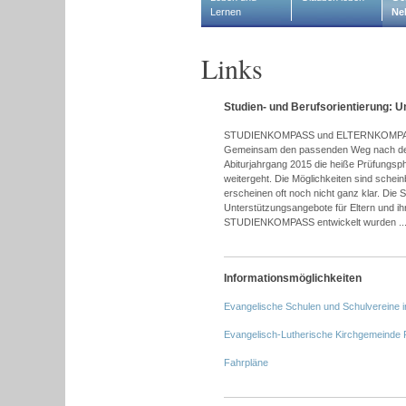
Lernen
Ne
Links
Studien- und Berufsorientierung: U
STUDIENKOMPASS und ELTERNKOMPASS biet
Gemeinsam den passenden Weg nach dem A
Abiturjahrgang 2015 die heiße Prüfungsph
weitergeht. Die Möglichkeiten sind sche
erscheinen oft noch nicht ganz klar. Die 
Unterstützungsangebote für Eltern und i
STUDIENKOMPASS entwickelt wurden ..
Informationsmöglichkeiten
Evangelische Schulen und Schulvereine 
Evangelisch-Lutherische Kirchgemeinde 
Fahrpläne