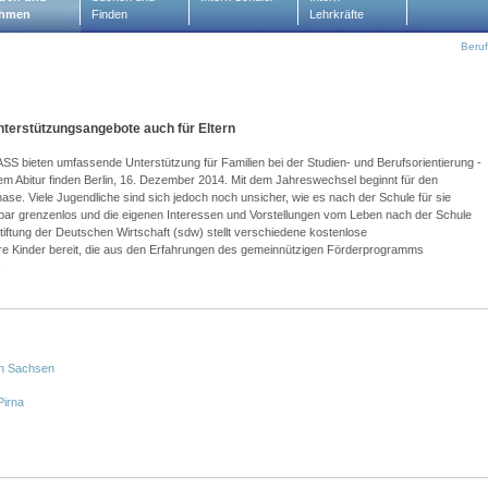
hmen
Finden
Lehrkräfte
Beru
nterstützungsangebote auch für Eltern
en umfassende Unterstützung für Familien bei der Studien- und Berufsorientierung -
bitur finden Berlin, 16. Dezember 2014. Mit dem Jahreswechsel beginnt für den
ase. Viele Jugendliche sind sich jedoch noch unsicher, wie es nach der Schule für sie
inbar grenzenlos und die eigenen Interessen und Vorstellungen vom Leben nach der Schule
Stiftung der Deutschen Wirtschaft (sdw) stellt verschiedene kostenlose
hre Kinder bereit, die aus den Erfahrungen des gemeinnützigen Förderprogramms
.
in Sachsen
Pirna