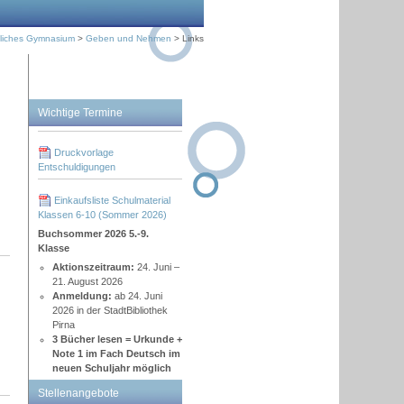
fliches Gymnasium
>
Geben und Nehmen
> Links
Wichtige Termine
Druckvorlage
Entschuldigungen
Einkaufsliste Schulmaterial
Klassen 6-10 (Sommer 2026)
Buchsommer 2026 5.-9.
Klasse
Aktionszeitraum:
24. Juni –
21. August 2026
Anmeldung:
ab 24. Juni
2026 in der StadtBibliothek
Pirna
3 Bücher lesen = Urkunde +
Note 1 im Fach Deutsch im
neuen Schuljahr möglich
Stellenangebote