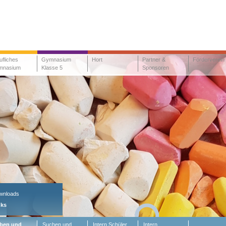
ufliches
Gymnasium
Hort
Partner &
Förderverein
mnasium
Klasse 5
Sponsoren
wnloads
nks
ben und
Suchen und
Intern Schüler
Intern