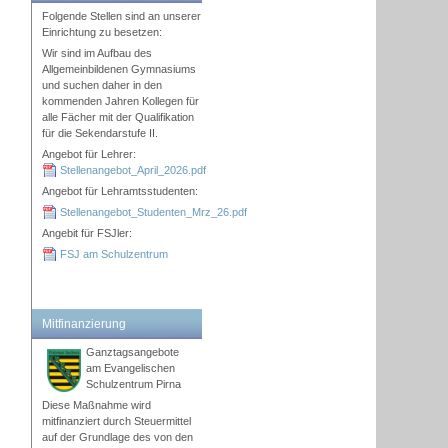
Folgende Stellen sind an unserer
Einrichtung zu besetzen:
Wir sind im Aufbau des
Allgemeinbildenen Gymnasiums
und suchen daher in den
kommenden Jahren Kollegen für
alle Fächer mit der Qualifikation
für die Sekendarstufe II.
Angebot für Lehrer:
Stellenangebot_April_2026.pdf
Angebot für Lehramtsstudenten:
Stellenangebot_Studenten_Mrz_26.pdf
Angebit für FSJler:
FSJ am Schulzentrum
Mitfinanzierung
Ganztagsangebote
am Evangelischen
Schulzentrum Pirna
Diese Maßnahme wird
mitfinanziert durch Steuermittel
auf der Grundlage des von den