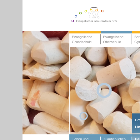
Evangelische
Evangelische
Ber
Grundschule
Oberschule
Gy
Do
Li
Leben und
Glauben leben
Ge