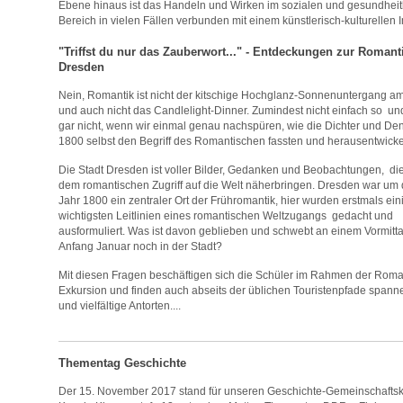
Ebene hinaus ist das Handeln und Wirken im sozialen und gesundheit
Bereich in vielen Fällen verbunden mit einem künstlerisch-kulturellen 
"Triffst du nur das Zauberwort..." - Entdeckungen zur Romanti
Dresden
Nein, Romantik ist nicht der kitschige Hochglanz-Sonnenuntergang a
und auch nicht das Candlelight-Dinner. Zumindest nicht einfach so u
gar nicht, wenn wir einmal genau nachspüren, wie die Dichter und De
1800 selbst den Begriff des Romantischen fassten und herausentwicke
Die Stadt Dresden ist voller Bilder, Gedanken und Beobachtungen, di
dem romantischen Zugriff auf die Welt näherbringen. Dresden war um
Jahr 1800 ein zentraler Ort der Frühromantik, hier wurden erstmals ein
wichtigsten Leitlinien eines romantischen Weltzugangs gedacht und
ausformuliert. Was ist davon geblieben und schwebt an einem Vormitt
Anfang Januar noch in der Stadt?
Mit diesen Fragen beschäftigen sich die Schüler im Rahmen der Roma
Exkursion und finden auch abseits der üblichen Touristenpfade span
und vielfältige Antorten....
Thementag Geschichte
Der 15. November 2017 stand für unseren Geschichte-Gemeinschafts