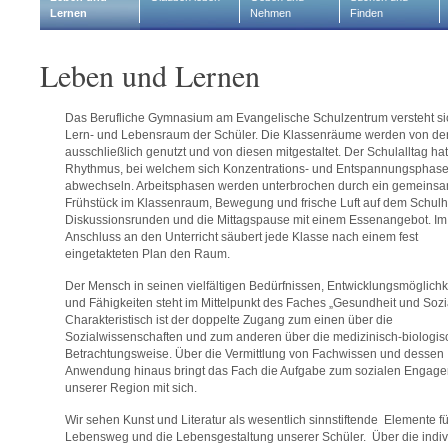
Lernen
Nehmen
Finden
Leben und Lernen
Das Berufliche Gymnasium am Evangelische Schulzentrum versteht si
Lern- und Lebensraum der Schüler. Die Klassenräume werden von de
ausschließlich genutzt und von diesen mitgestaltet. Der Schulalltag ha
Rhythmus, bei welchem sich Konzentrations- und Entspannungsphas
abwechseln. Arbeitsphasen werden unterbrochen durch ein gemeins
Frühstück im Klassenraum, Bewegung und frische Luft auf dem Schulh
Diskussionsrunden und die Mittagspause mit einem Essenangebot. Im
Anschluss an den Unterricht säubert jede Klasse nach einem fest
eingetakteten Plan den Raum.
Der Mensch in seinen vielfältigen Bedürfnissen, Entwicklungsmöglichk
und Fähigkeiten steht im Mittelpunkt des Faches „Gesundheit und Sozi
Charakteristisch ist der doppelte Zugang zum einen über die
Sozialwissenschaften und zum anderen über die medizinisch-biologis
Betrachtungsweise. Über die Vermittlung von Fachwissen und dessen
Anwendung hinaus bringt das Fach die Aufgabe zum sozialen Engage
unserer Region mit sich.
Wir sehen Kunst und Literatur als wesentlich sinnstiftende Elemente f
Lebensweg und die Lebensgestaltung unserer Schüler. Über die indiv