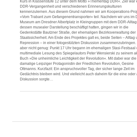
Kurs in Klassenstufe 12 unter dem Motto »Thementag DDR«. Ziel war e
DDR-Vergangenheit und verschiedenen Erinnerungskulturen
kennenzulernen. Aus diesem Grund nahmen wir am Kooperations-Proj
»Vom Trabant zum Gefangenentransporter« teil. Nachdem wir uns im
Museum am Dresdner Albertplatz in Kleingruppen mit dem DDR-Alltag
dessen musealer Darstellung beschäftigt hatten, gingen wir in die
Gedenkstätte Bautzner Straße, der ehemaligen Bezirksverwaltung der
Staatssicherheit. Am Ende des Projektes galt es, beide Seiten – Alltag
Repression – in einer fotogestützten Diskussion zusammenzubringen.
aber nicht genug: Punkt 17 Uhr begann im ehemaligen Stasi-Festsaal 
multimediale Lesung des Spiegelautors Peter Wensierski zu seinem ak
Buch »Die unheimliche Leichtigkeit der Revolution«. Mit dabei war die
damalige Leipziger Protagonistin der Friedlichen Revolution, Gesine
Oltmanns. Kurzfazit: Ein anspruchsvoller Tag, der sicher lange Zeit im
Gedächtnis bleiben wird. Und vielleicht auch daheim für die eine oder
Diskussion sorgte…