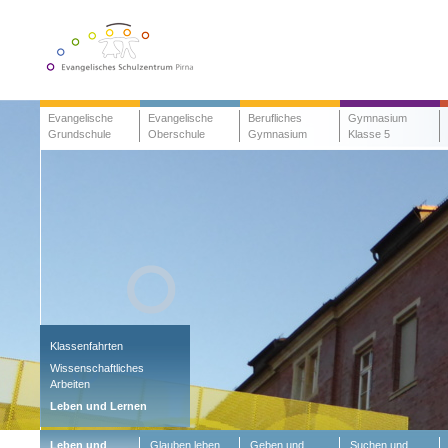
Evangelische
Evangelische
Berufliches
Gymnasium
Grundschule
Oberschule
Gymnasium
Klasse 5
Klassenfahrten
Wissenschaftliches
Arbeiten
Leben und Lernen
Leben und
Glauben leben
Geben und
Suchen und